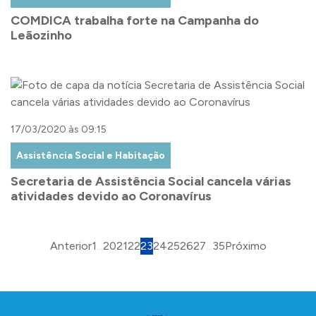
COMDICA trabalha forte na Campanha do
Leãozinho
17/03/2020 às 09:15
Assistência Social e Habitação
Secretaria de Assistência Social cancela várias
atividades devido ao Coronavírus
Anterior
1
...
20
21
22
23
24
25
26
27
...
35
Próximo
Conteúdo Rodapé