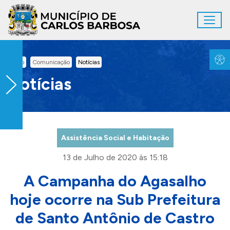
Ir para conteúdo principal
Toggl
Conteúdo Principal
Inicio
Comunicação
Notícias
Notícias
Assistência Social e Habitação
13 de Julho de 2020 às 15:18
A Campanha do Agasalho
hoje ocorre na Sub Prefeitura
de Santo Antônio de Castro