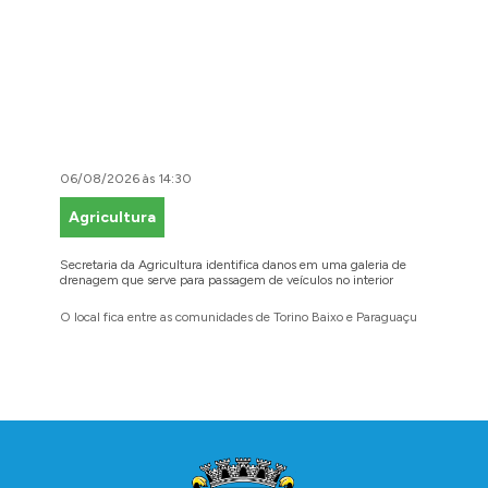
06/08/2026 às 14:30
06/08/2
Agricultura
Faze
Secretaria da Agricultura identifica danos em uma galeria de
Cidadãos
drenagem que serve para passagem de veículos no interior
para reg
O local fica entre as comunidades de Torino Baixo e Paraguaçu
A prefei
barbosen
legais
Conteúdo Rodapé