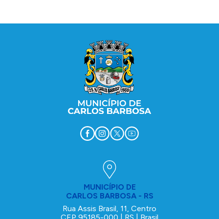
Conteúdo Rodapé
MUNICÍPIO DE
CARLOS BARBOSA - RS
Rua Assis Brasil, 11, Centro
CEP 95185-000 | RS | Brasil