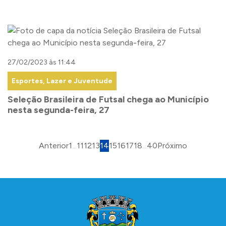
27/02/2023 às 11:44
Esportes, Lazer e Juventude
Seleção Brasileira de Futsal chega ao Município
nesta segunda-feira, 27
Anterior
1
...
11
12
13
14
15
16
17
18
...
40
Próximo
Conteúdo Rodapé