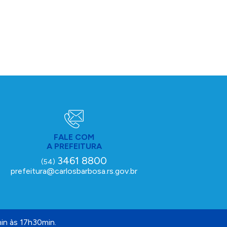
FALE COM
A PREFEITURA
3461 8800
(54)
prefeitura@carlosbarbosa.rs.gov.br
in às 17h30min.