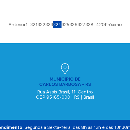
Anterior
1
...
321
322
323
324
325
326
327
328
...
420
Próximo
MUNICÍPIO DE
CARLOS BARBOSA - RS
Rua Assis Brasil, 11, Centro
CEP 95185-000 | RS | Brasil
endimento:
Segunda a Sexta-feira, das 8h às 12h e das 13h30m