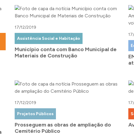
17/12/2019
17
Assistência Social e Habitação
E
Município conta com Banco Municipal de
Materiais de Construção
EM
at
17/12/2019
17
Projetos Públicos
S
Prosseguem as obras de ampliação do
Av
Cemitério Público
a