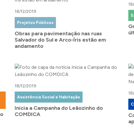
18
18/12/2019
S
Projetos Públicos
Gr
úl
Obras para pavimentação nas ruas
Salvador do Sul e Arco-Íris estão em
andamento
18/12/2019
18
Assistência Social e Habitação
C
Inicia a Campanha do Leãozinho do
to
COMDICA
Co
ap