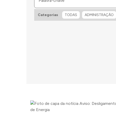
ÚDE
SEGURANÇA E TRÂNSITO
Categorias
TODAS
ADMINISTRAÇÃO
‹
›