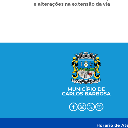
e alterações na extensão da via
Conteúdo Rodapé
Horário de At