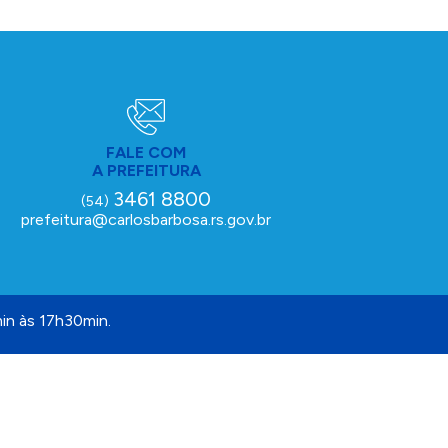
FALE COM
A PREFEITURA
3461 8800
(54)
prefeitura@carlosbarbosa.rs.gov.br
in às 17h30min.