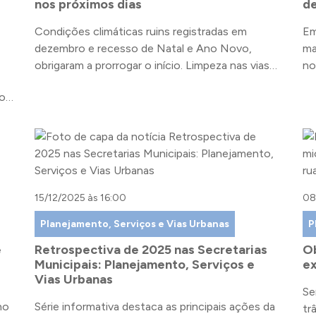
nos próximos dias
de
Condições climáticas ruins registradas em
Em
dezembro e recesso de Natal e Ano Novo,
ma
obrigaram a prorrogar o início. Limpeza nas vias
no
iniciam nesta terça, 06
dos
15/12/2025 às 16:00
08
Planejamento, Serviços e Vias Urbanas
P
e
Retrospectiva de 2025 nas Secretarias
Ob
Municipais: Planejamento, Serviços e
ex
Vias Urbanas
Se
no
Série informativa destaca as principais ações da
tr