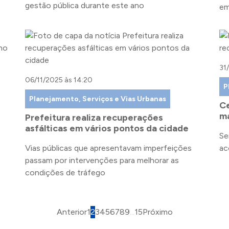
gestão pública durante este ano
em
31
06/11/2025 às 14:20
P
Planejamento, Serviços e Vias Urbanas
Ce
ma
Prefeitura realiza recuperações
asfálticas em vários pontos da cidade
Se
Vias públicas que apresentavam imperfeições
ac
passam por intervenções para melhorar as
condições de tráfego
Anterior
1
2
3
4
5
6
7
8
9
...
15
Próximo