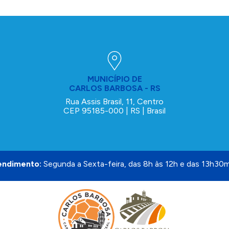
MUNICÍPIO DE
CARLOS BARBOSA - RS
Rua Assis Brasil, 11, Centro
CEP 95185-000 | RS | Brasil
endimento:
Segunda a Sexta-feira, das 8h às 12h e das 13h30m