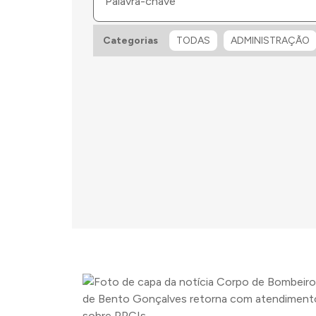
ÚDE
SEGURANÇA E TRÂNSITO
Categorias
TODAS
ADMINISTRAÇÃO
‹
›