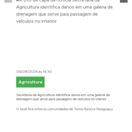
06/08/2026 às 14:30
06/08/2
Agricultura
Faze
Secretaria da Agricultura identifica danos em uma galeria de
Cidadãos
drenagem que serve para passagem de veículos no interior
para reg
O local fica entre as comunidades de Torino Baixo e Paraguaçu
A prefei
barbosen
legais