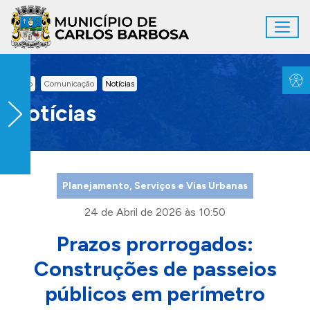
Ir para conteúdo principal
Toggl
Conteúdo Principal
Inicio
Comunicação
Notícias
Notícias
Planejamento, Serviços e Vias Urbanas
24 de Abril de 2026 às 10:50
Prazos prorrogados:
Construções de passeios
públicos em perímetro