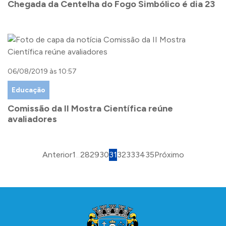
Chegada da Centelha do Fogo Simbólico é dia 23
06/08/2019 às 10:57
Educação
Comissão da II Mostra Científica reúne
avaliadores
Anterior
1
...
28
29
30
31
32
33
34
35
Próximo
Conteúdo Rodapé