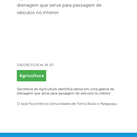
06/08/2026 às 14:30
06/08/2
Agricultura
Faze
Secretaria da Agricultura identifica danos em uma galeria de
Cidadãos
drenagem que serve para passagem de veículos no interior
para reg
O local fica entre as comunidades de Torino Baixo e Paraguaçu
A prefei
barbosen
legais
Conteúdo Rodapé