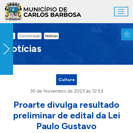
Ir para conteúdo principal
Toggl
Conteúdo Principal
Inicio
Comunicação
Notícias
Notícias
Cultura
30 de Novembro de 2023 às 12:53
Proarte divulga resultado
preliminar de edital da Lei
Paulo Gustavo