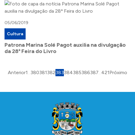
05/06/2019
Cultura
Patrona Marina Solé Pagot auxilia na divulgação
da 28ª Feira do Livro
Anterior
1
...
380
381
382
383
384
385
386
387
...
421
Próximo
Conteúdo Rodapé