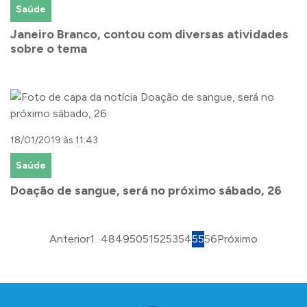
Saúde
Janeiro Branco, contou com diversas atividades
sobre o tema
18/01/2019 às 11:43
Saúde
Doação de sangue, será no próximo sábado, 26
Anterior
1
...
48
49
50
51
52
53
54
55
56
Próximo
Conteúdo Rodapé