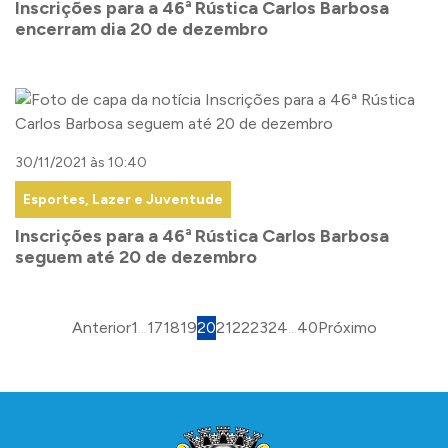
Inscrições para a 46ª Rústica Carlos Barbosa
encerram dia 20 de dezembro
30/11/2021 às 10:40
Esportes, Lazer e Juventude
Inscrições para a 46ª Rústica Carlos Barbosa
seguem até 20 de dezembro
Anterior
1
...
17
18
19
20
21
22
23
24
...
40
Próximo
Conteúdo Rodapé