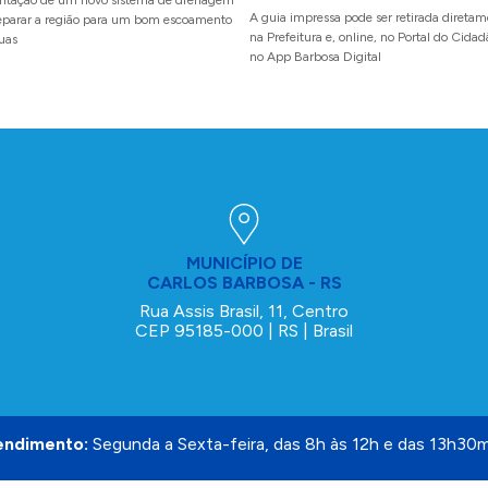
ntação de um novo sistema de drenagem
A guia impressa pode ser retirada direta
reparar a região para um bom escoamento
na Prefeitura e, online, no Portal do Cida
uas
no App Barbosa Digital
MUNICÍPIO DE
CARLOS BARBOSA - RS
Rua Assis Brasil, 11, Centro
CEP 95185-000 | RS | Brasil
endimento:
Segunda a Sexta-feira, das 8h às 12h e das 13h30m