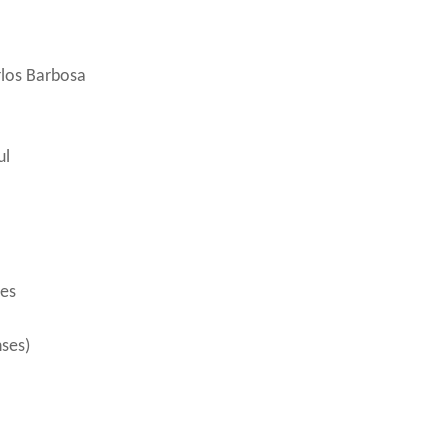
rlos Barbosa
ul
ves
ses)