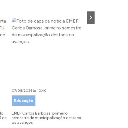
07/08/2026 às 10:40
07/08/2026 às 09:00
Educação
Desenvolvimento Tu
Indústria e Comérci
do
EMEF Carlos Barbosa: primeiro
5 de
semestre de municipalização destaca
Festival da Primavera: 
os avanços
recebe inscrições para