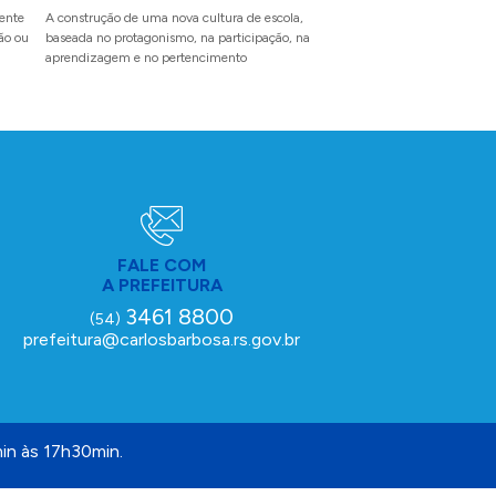
partir do dia 10 de ag
mente
A construção de uma nova cultura de escola,
dão ou
baseada no protagonismo, na participação, na
O evento inédito reunirá en
aprendizagem e no pertencimento
pet, famílias e amigos para
com experiências inesquecí
FALE COM
A PREFEITURA
3461 8800
(54)
prefeitura@carlosbarbosa.rs.gov.br
in às 17h30min.