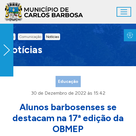
Ir para conteúdo principal
Toggl
Conteúdo Principal
Inicio
Comunicação
Notícias
Notícias
Educação
30 de Dezembro de 2022 às 15:42
Alunos barbosenses se
destacam na 17ª edição da
OBMEP