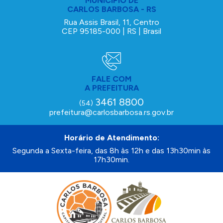
MUNICÍPIO DE
CARLOS BARBOSA - RS
Rua Assis Brasil, 11, Centro
CEP 95185-000 | RS | Brasil
FALE COM
A PREFEITURA
3461 8800
(54)
prefeitura@carlosbarbosa.rs.gov.br
Horário de Atendimento:
Segunda a Sexta-feira, das 8h às 12h e das 13h30min às
17h30min.