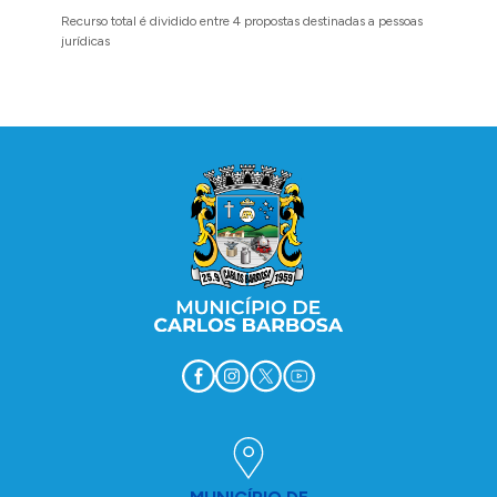
Recurso total é dividido entre 4 propostas destinadas a pessoas
Implanta
jurídicas
região 
Conteúdo Rodapé