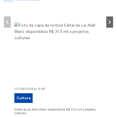
07/08/2026 às 15:49
07/08/2
Cultura
Proje
Edital da Lei Aldir Blanc disponibiliza R$ 31,5 mil a projetos
Ruas Pio
culturais
execuçã