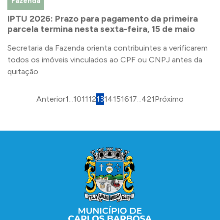
Fazenda
IPTU 2026: Prazo para pagamento da primeira
parcela termina nesta sexta-feira, 15 de maio
Secretaria da Fazenda orienta contribuintes a verificarem
todos os imóveis vinculados ao CPF ou CNPJ antes da
quitação
Anterior
1
...
10
11
12
13
14
15
16
17
...
421
Próximo
Conteúdo Rodapé