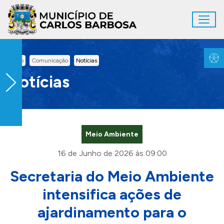
Ir para conteúdo principal
Toggl
Conteúdo Principal
Inicio
Comunicação
Notícias
Notícias
Meio Ambiente
16 de Junho de 2026 às 09:00
Secretaria do Meio Ambiente
intensifica ações de
ajardinamento para o