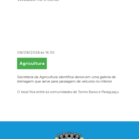
06/08/2026 às 14:30
06/08/2
Agricultura
Faze
Secretaria da Agricultura identifica danos em uma galeria de
Cidadãos
drenagem que serve para passagem de veículos no interior
para reg
O local fica entre as comunidades de Torino Baixo e Paraguaçu
A prefei
barbosen
legais
Conteúdo Rodapé