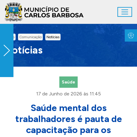
Ir para conteúdo principal
Toggl
Conteúdo Principal
Inicio
Comunicação
Notícias
Notícias
Saúde
17 de Junho de 2026 às 11:45
Saúde mental dos
trabalhadores é pauta de
capacitação para os