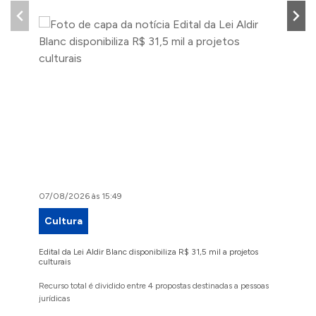
07/08/2026 às 15:49
07/08/2
Cultura
Proje
Edital da Lei Aldir Blanc disponibiliza R$ 31,5 mil a projetos
Ruas Pio
culturais
execuçã
Recurso total é dividido entre 4 propostas destinadas a pessoas
Implanta
jurídicas
região 