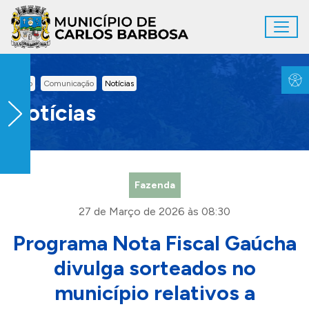
Ir para conteúdo principal
Toggl
Conteúdo Principal
Inicio
Comunicação
Notícias
Notícias
Fazenda
27 de Março de 2026 às 08:30
Programa Nota Fiscal Gaúcha
divulga sorteados no
município relativos a