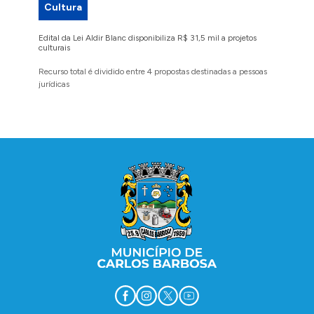
Cultura
Proje
Edital da Lei Aldir Blanc disponibiliza R$ 31,5 mil a projetos
Ruas Pio
culturais
execuçã
Recurso total é dividido entre 4 propostas destinadas a pessoas
Implanta
jurídicas
região 
Conteúdo Rodapé