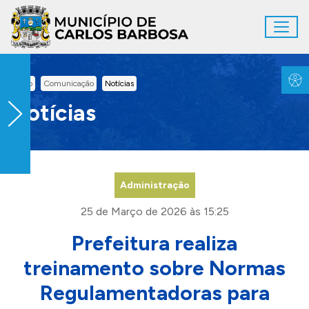
Ir para conteúdo principal
Toggl
Conteúdo Principal
Inicio
Comunicação
Notícias
Notícias
Administração
25 de Março de 2026 às 15:25
Prefeitura realiza
treinamento sobre Normas
Regulamentadoras para