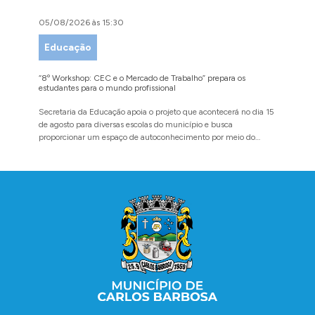
05/08/2026 às 15:30
04/08/
Educação
Faze
“8º Workshop: CEC e o Mercado de Trabalho” prepara os
Administ
estudantes para o mundo profissional
da Refor
Secretaria da Educação apoia o projeto que acontecerá no dia 15
Evento p
de agosto para diversas escolas do município e busca
agosto n
proporcionar um espaço de autoconhecimento por meio do
diálogo
Conteúdo Rodapé