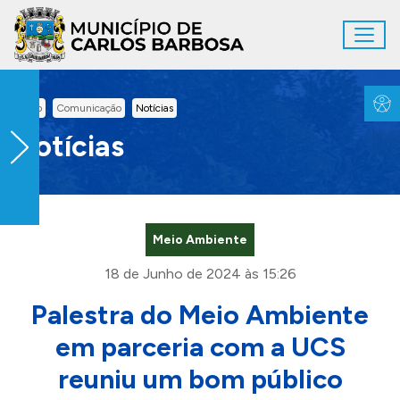
Ir para conteúdo principal
Toggl
Conteúdo Principal
Inicio
Comunicação
Notícias
Notícias
Meio Ambiente
18 de Junho de 2024 às 15:26
Palestra do Meio Ambiente
em parceria com a UCS
reuniu um bom público