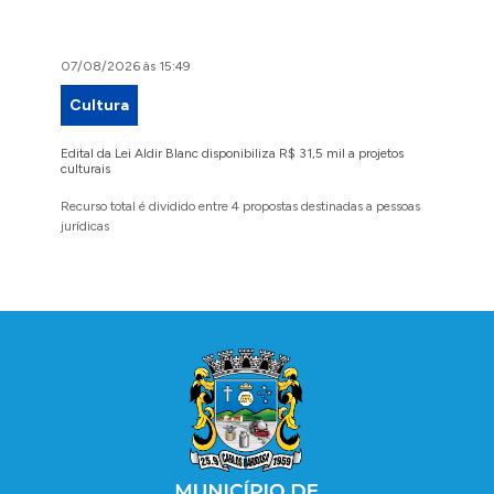
07/08/2026 às 15:49
07/08/2
Cultura
Proje
Edital da Lei Aldir Blanc disponibiliza R$ 31,5 mil a projetos
Ruas Pio
culturais
execuçã
Recurso total é dividido entre 4 propostas destinadas a pessoas
Implanta
jurídicas
região 
Conteúdo Rodapé