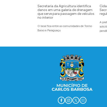
Secretaria da Agricultura identifica
Cida
danos em uma galeria de drenagem
Secr
que serve para passagem de veículos
regu
no interior
A pre
O local fica entre as comunidades de Torino
solic
Baixo e Paraguaçu
pendê
Conteúdo Rodapé