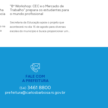
“8º Workshop: CEC e o Mercado de
Administração Munici
ha
Trabalho” prepara os estudantes para
encontro sobre os im
ncia
o mundo profissional
Reforma Tributária d
Prática
Secretaria da Educação apoia o projeto que
to na
Evento promovido pela INFI
acontecerá no dia 15 de agosto para diversas
ma
no dia 13 de agosto na sede
escolas do município e busca proporcionar um
espaço de autoconhecimento por meio do
diálogo
FALE COM
A PREFEITURA
3461 8800
(54)
prefeitura@carlosbarbosa.rs.gov.br