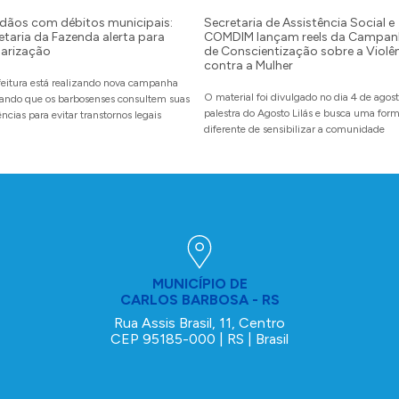
dãos com débitos municipais:
Secretaria de Assistência Social e
etaria da Fazenda alerta para
COMDIM lançam reels da Campan
larização
de Conscientização sobre a Violê
contra a Mulher
feitura está realizando nova campanha
O material foi divulgado no dia 4 de agos
itando que os barbosenses consultem suas
palestra do Agosto Lilás e busca uma for
ncias para evitar transtornos legais
diferente de sensibilizar a comunidade
MUNICÍPIO DE
CARLOS BARBOSA - RS
Rua Assis Brasil, 11, Centro
CEP 95185-000 | RS | Brasil