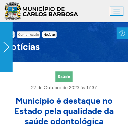
Ir para conteúdo principal
Toggl
Conteúdo Principal
Inicio
Comunicação
Notícias
Notícias
Saúde
27 de Outubro de 2023 às 17:37
Município é destaque no
Estado pela qualidade da
saúde odontológica