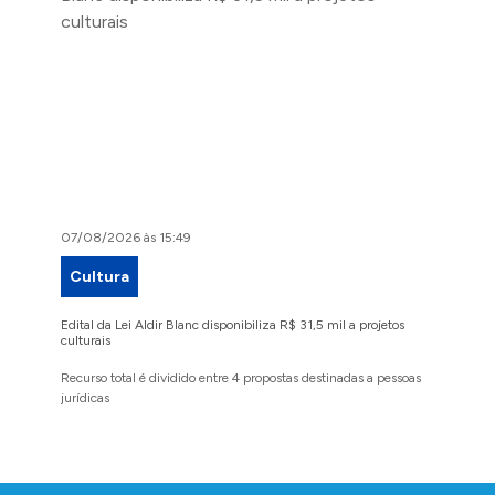
07/08/2026 às 15:49
07/08/2
Cultura
Proje
Edital da Lei Aldir Blanc disponibiliza R$ 31,5 mil a projetos
Ruas Pio
culturais
execuçã
Recurso total é dividido entre 4 propostas destinadas a pessoas
Implanta
jurídicas
região 
Conteúdo Rodapé