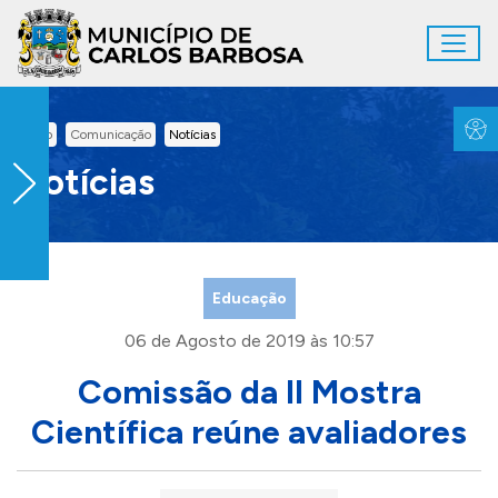
Ir para conteúdo principal
Toggl
Conteúdo Principal
Inicio
Comunicação
Notícias
Notícias
Educação
06 de Agosto de 2019 às 10:57
Comissão da II Mostra
Científica reúne avaliadores