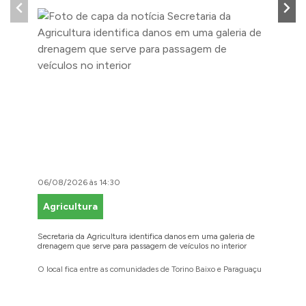
06/08/2026 às 14:30
06/08/2
Agricultura
Faze
Secretaria da Agricultura identifica danos em uma galeria de
Cidadãos
drenagem que serve para passagem de veículos no interior
para reg
O local fica entre as comunidades de Torino Baixo e Paraguaçu
A prefei
barbosen
legais