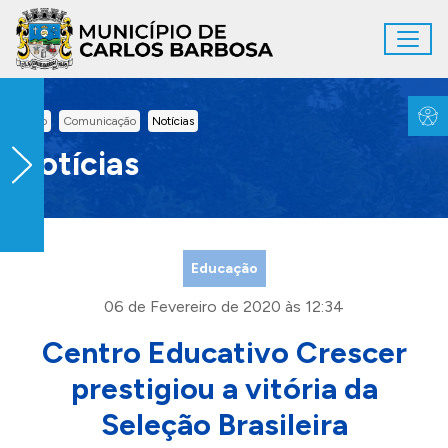
Ir para conteúdo principal
Toggl
Conteúdo Principal
Inicio
Comunicação
Notícias
Notícias
Educação
06 de Fevereiro de 2020 às 12:34
Centro Educativo Crescer
prestigiou a vitória da
Seleção Brasileira