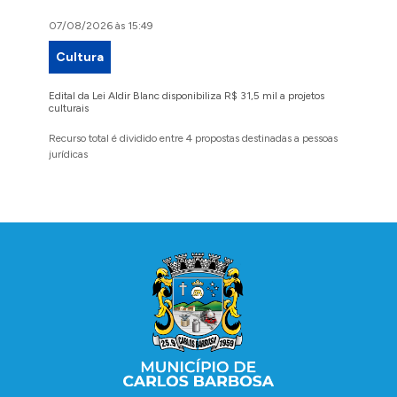
07/08/2026 às 15:49
07/08/2
Cultura
Proje
Edital da Lei Aldir Blanc disponibiliza R$ 31,5 mil a projetos
Ruas Pio
culturais
execuçã
Recurso total é dividido entre 4 propostas destinadas a pessoas
Implanta
jurídicas
região 
Conteúdo Rodapé