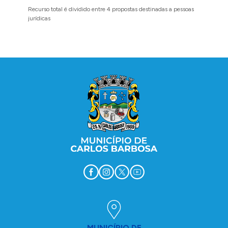
Recurso total é dividido entre 4 propostas destinadas a pessoas
Implanta
jurídicas
região 
Conteúdo Rodapé
MUNICÍPIO DE