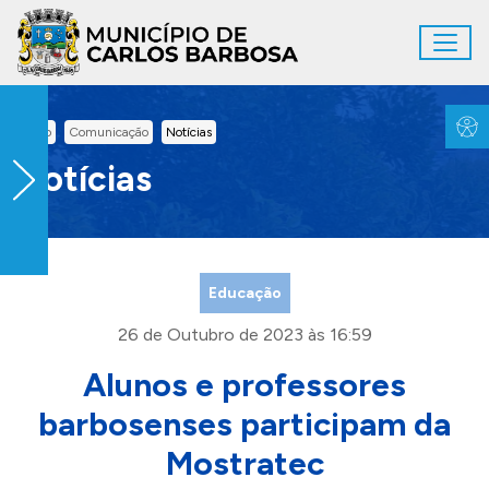
Ir para conteúdo principal
Toggl
Conteúdo Principal
Inicio
Comunicação
Notícias
Notícias
Educação
26 de Outubro de 2023 às 16:59
Alunos e professores
barbosenses participam da
Mostratec