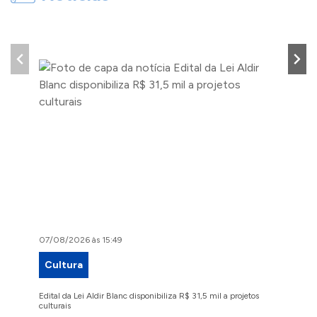
07/08/2026 às 15:49
07/08/2
Cultura
Proje
Edital da Lei Aldir Blanc disponibiliza R$ 31,5 mil a projetos
Ruas Pio
culturais
execuçã