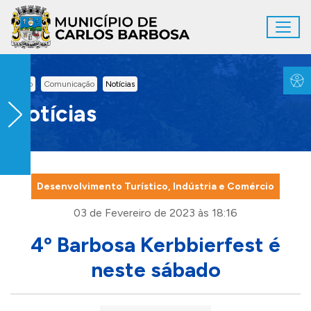
Ir para conteúdo principal
Toggl
Conteúdo Principal
Inicio
Comunicação
Notícias
Notícias
Desenvolvimento Turístico, Indústria e Comércio
03 de Fevereiro de 2023 às 18:16
4º Barbosa Kerbbierfest é
neste sábado