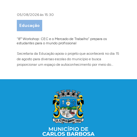
05/08/2026 às 15:30
04/08/
Educação
Faze
“8º Workshop: CEC e o Mercado de Trabalho” prepara os
Administ
estudantes para o mundo profissional
da Refor
Secretaria da Educação apoia o projeto que acontecerá no dia 15
Evento p
de agosto para diversas escolas do município e busca
agosto n
proporcionar um espaço de autoconhecimento por meio do
diálogo
Conteúdo Rodapé