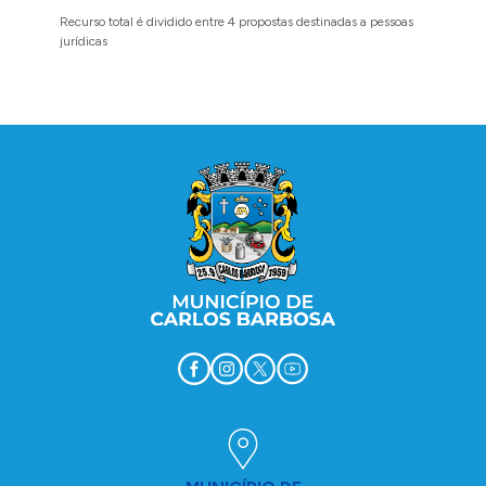
Recurso total é dividido entre 4 propostas destinadas a pessoas
Implanta
jurídicas
região 
Conteúdo Rodapé