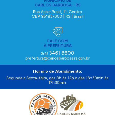
MUNICÍPIO DE
CARLOS BARBOSA - RS
Rua Assis Brasil, 11, Centro
CEP 95185-000 | RS | Brasil
FALE COM
A PREFEITURA
3461 8800
(54)
prefeitura@carlosbarbosa.rs.gov.br
Horário de Atendimento:
Segunda a Sexta-feira, das 8h às 12h e das 13h30min às
17h30min.