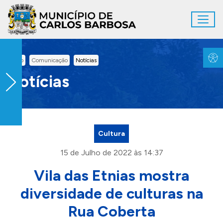
Ir para conteúdo principal
Toggl
Conteúdo Principal
Inicio
Comunicação
Notícias
Notícias
Cultura
15 de Julho de 2022 às 14:37
Vila das Etnias mostra
diversidade de culturas na
Rua Coberta