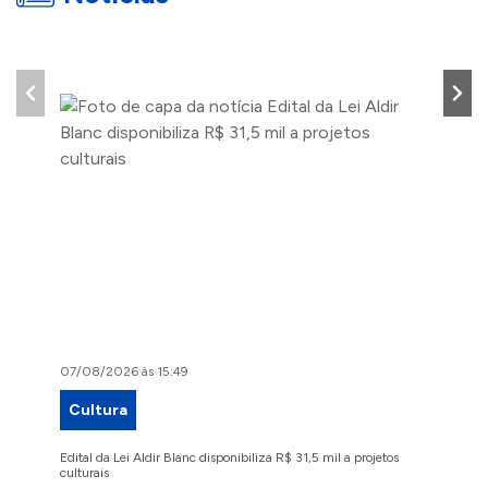
07/08/2026 às 15:49
07/08/2
Cultura
Proje
Edital da Lei Aldir Blanc disponibiliza R$ 31,5 mil a projetos
Ruas Pio
culturais
execuçã