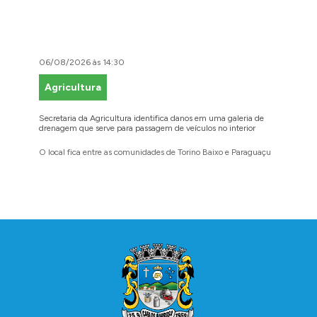
06/08/2026 às 14:30
06/08/2
Agricultura
Faze
Secretaria da Agricultura identifica danos em uma galeria de
Cidadãos
drenagem que serve para passagem de veículos no interior
para reg
O local fica entre as comunidades de Torino Baixo e Paraguaçu
A prefei
barbosen
legais
Conteúdo Rodapé