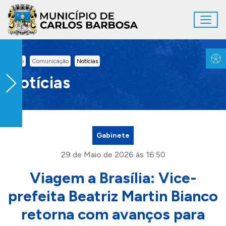
Ir para conteúdo principal
Toggl
Conteúdo Principal
Inicio
Comunicação
Notícias
Notícias
Gabinete
29 de Maio de 2026 às 16:50
Viagem a Brasília: Vice-
prefeita Beatriz Martin Bianco
retorna com avanços para