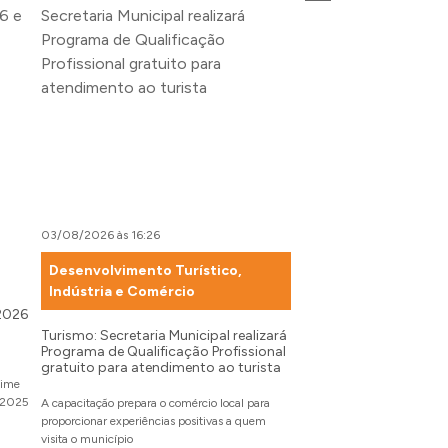
03/08/2026 às 16:26
03/08/2026 às 13:48
Desenvolvimento Turístico,
Cultura
Indústria e Comércio
 2026
Município homenageia
imigração suíço-vales
Turismo: Secretaria Municipal realizará
Programa de Qualificação Profissional
gratuito para atendimento ao turista
A placa aos imigrantes e se
gime
instalada na localidade de 
m 2025
A capacitação prepara o comércio local para
proporcionar experiências positivas a quem
visita o município