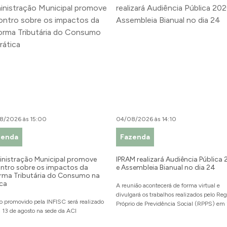
8/2026 às 15:00
04/08/2026 às 14:10
zenda
Fazenda
nistração Municipal promove
IPRAM realizará Audiência Pública
ntro sobre os impactos da
e Assembleia Bianual no dia 24
rma Tributária do Consumo na
ica
A reunião acontecerá de forma virtual e
divulgará os trabalhos realizados pelo Re
o promovido pela INFISC será realizado
Próprio de Previdência Social (RPPS) e
a 13 de agosto na sede da ACI