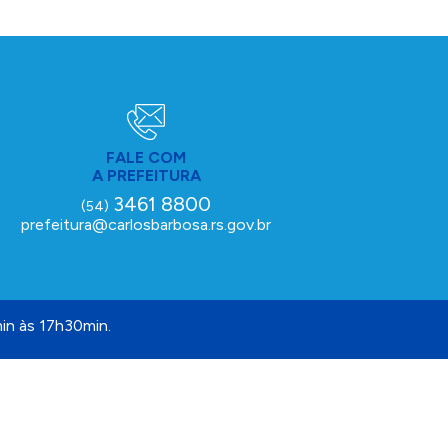
FALE COM
A PREFEITURA
3461 8800
(54)
prefeitura@carlosbarbosa.rs.gov.br
in às 17h30min.