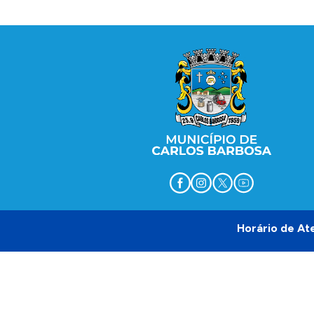
diálogo
Conteúdo Rodapé
Horário de At