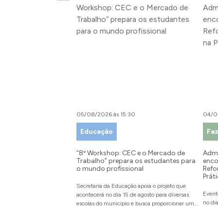
05/08/2026 às 15:30
04/0
Educação
Fa
“8º Workshop: CEC e o Mercado de
Admi
Trabalho” prepara os estudantes para
enco
o mundo profissional
Refo
Prát
Secretaria da Educação apoia o projeto que
Event
acontecerá no dia 15 de agosto para diversas
no di
escolas do município e busca proporcionar um
espaço de autoconhecimento por meio do