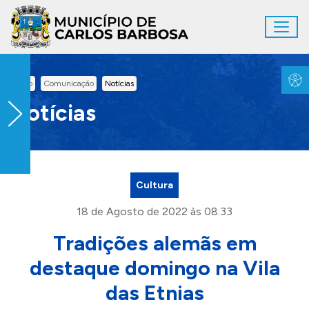
Ir para conteúdo principal
Toggl
Conteúdo Principal
Inicio
Comunicação
Notícias
Notícias
Cultura
18 de Agosto de 2022 às 08:33
Tradições alemãs em
destaque domingo na Vila
das Etnias