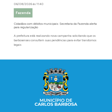
06/08/2026 às 11:40
06/08/
Fazenda
Assis
Cidadãos com débitos municipais: Secretaria da Fazenda alerta
Secretar
para regularização
Campanha
Mulher
A prefeitura está realizando nova campanha solicitando que os
O materi
barbosenses consultem suas pendências para evitar transtornos
Agosto L
legais
comuni
Conteúdo Rodapé