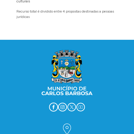
culturais
execuçã
Recurso total é dividido entre 4 propostas destinadas a pessoas
Implanta
jurídicas
região 
Conteúdo Rodapé