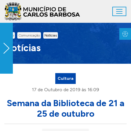
Ir para conteúdo principal
Toggl
Conteúdo Principal
Inicio
Comunicação
Notícias
Notícias
Cultura
17 de Outubro de 2019 às 16:09
Semana da Biblioteca de 21 a
25 de outubro