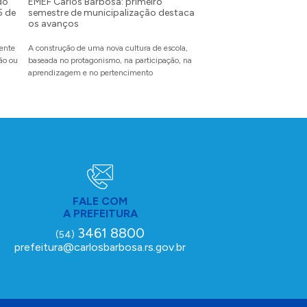
do
EMEF Carlos Barbosa: primeiro
5 de
semestre de municipalização destaca
Festival da Primavera: 
os avanços
recebe inscrições para
partir do dia 10 de ag
mente
A construção de uma nova cultura de escola,
dão ou
baseada no protagonismo, na participação, na
O evento inédito reunirá en
aprendizagem e no pertencimento
pet, famílias e amigos para
com experiências inesquecí
FALE COM
A PREFEITURA
3461 8800
(54)
prefeitura@carlosbarbosa.rs.gov.br