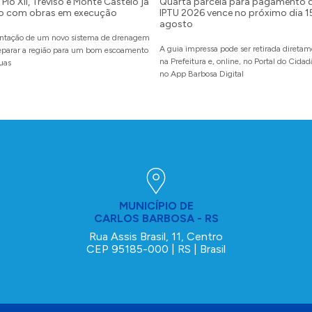
Pio XII, Treviso e Monte Castelo já
Quarta parcela para pagamento 
o com obras em execução
IPTU 2026 vence no próximo dia 1
agosto
ntação de um novo sistema de drenagem
A guia impressa pode ser retirada direta
reparar a região para um bom escoamento
na Prefeitura e, online, no Portal do Cida
uas
no App Barbosa Digital
MUNICÍPIO DE
CARLOS BARBOSA - RS
Rua Assis Brasil, 11, Centro
CEP 95185-000 | RS | Brasil