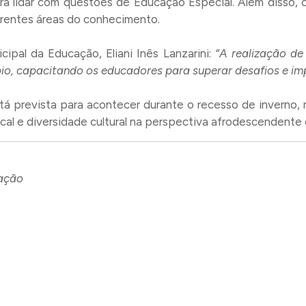
ara lidar com questões de Educação Especial. Além disso, 
ferentes áreas do conhecimento.
ipal da Educação, Eliani Inês Lanzarini:
“A realização de
pio, capacitando os educadores para superar desafios e im
 prevista para acontecer durante o recesso de inverno, n
al e diversidade cultural na perspectiva afrodescendente 
cação