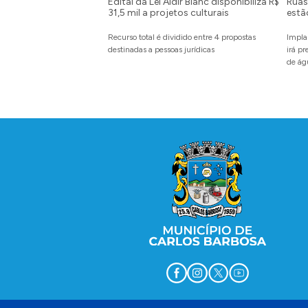
Edital da Lei Aldir Blanc disponibiliza R$
Ruas 
31,5 mil a projetos culturais
estã
Recurso total é dividido entre 4 propostas
Impla
destinadas a pessoas jurídicas
irá p
de ág
Conteúdo Rodapé