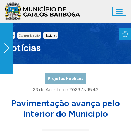
Ir para conteúdo principal
Toggl
Conteúdo Principal
Inicio
Comunicação
Notícias
Notícias
Projetos Públicos
23 de Agosto de 2023 às 15:43
Pavimentação avança pelo
interior do Município