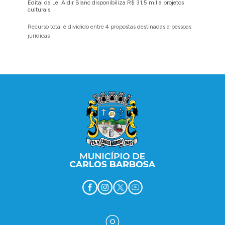
Edital da Lei Aldir Blanc disponibiliza R$ 31,5 mil a projetos
Ruas Pio
culturais
execuçã
Recurso total é dividido entre 4 propostas destinadas a pessoas
Implanta
jurídicas
região 
Conteúdo Rodapé