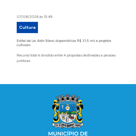
07/08/2026 às 15:49
07/08/2
Cultura
Proje
Edital da Lei Aldir Blanc disponibiliza R$ 31,5 mil a projetos
Ruas Pio
culturais
execuçã
Recurso total é dividido entre 4 propostas destinadas a pessoas
Implanta
jurídicas
região 
Conteúdo Rodapé