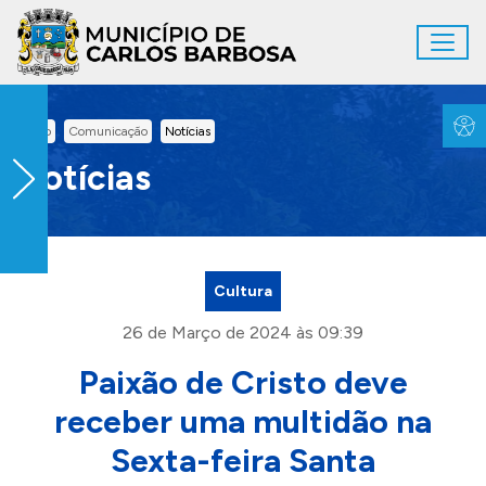
Ir para conteúdo principal
Toggl
Conteúdo Principal
Inicio
Comunicação
Notícias
Notícias
Cultura
26 de Março de 2024 às 09:39
Paixão de Cristo deve
receber uma multidão na
Sexta-feira Santa