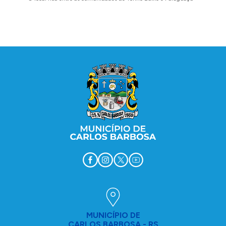
barbosen
legais
Conteúdo Rodapé
MUNICÍPIO DE
CARLOS BARBOSA - RS