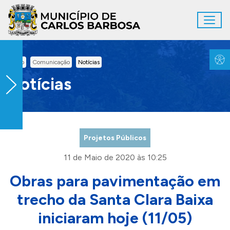
Ir para conteúdo principal
Toggl
Conteúdo Principal
Inicio
Comunicação
Notícias
Notícias
Projetos Públicos
11 de Maio de 2020 às 10:25
Obras para pavimentação em
trecho da Santa Clara Baixa
iniciaram hoje (11/05)