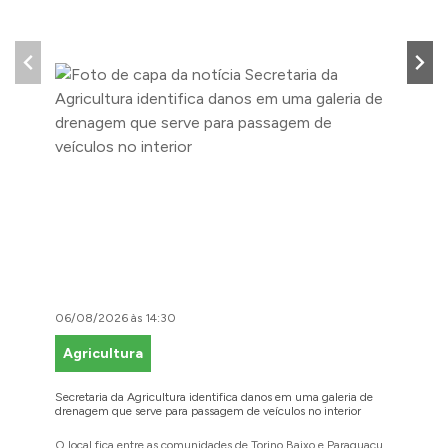
06/08/2026 às 14:30
06/08/2
Agricultura
Faze
Secretaria da Agricultura identifica danos em uma galeria de
Cidadãos
drenagem que serve para passagem de veículos no interior
para reg
O local fica entre as comunidades de Torino Baixo e Paraguaçu
A prefei