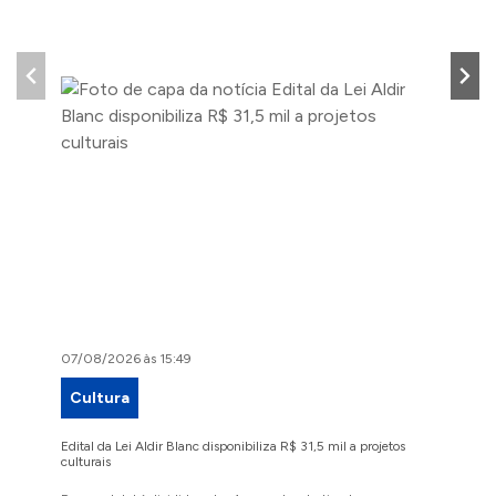
07/08/2026 às 15:49
07/08/2
Cultura
Proje
Edital da Lei Aldir Blanc disponibiliza R$ 31,5 mil a projetos
Ruas Pio
culturais
execuçã