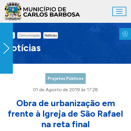
Ir para conteúdo principal
Toggl
Conteúdo Principal
Inicio
Comunicação
Notícias
Notícias
Projetos Públicos
01 de Agosto de 2019 às 17:28
Obra de urbanização em
frente à Igreja de São Rafael
na reta final