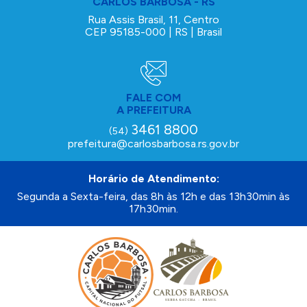
CARLOS BARBOSA - RS
Rua Assis Brasil, 11, Centro
CEP 95185-000 | RS | Brasil
FALE COM
A PREFEITURA
3461 8800
(54)
prefeitura@carlosbarbosa.rs.gov.br
Horário de Atendimento:
Segunda a Sexta-feira, das 8h às 12h e das 13h30min às
17h30min.