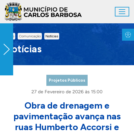
Ir para conteúdo principal
Toggl
Conteúdo Principal
Inicio
Comunicação
Notícias
Notícias
Projetos Públicos
27 de Fevereiro de 2026 às 15:00
Obra de drenagem e
pavimentação avança nas
ruas Humberto Accorsi e