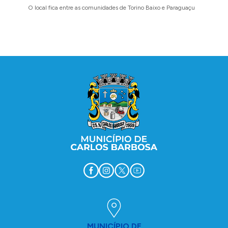
O local fica entre as comunidades de Torino Baixo e Paraguaçu
A prefei
barbosen
legais
Conteúdo Rodapé
MUNICÍPIO DE