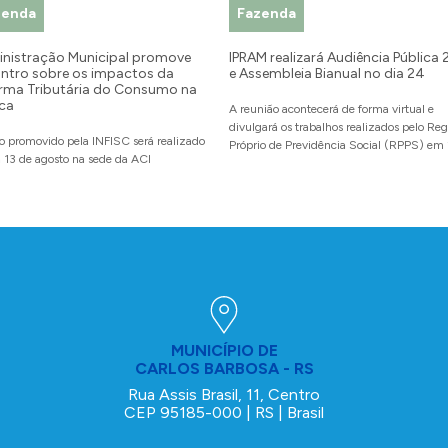
zenda
Fazenda
nistração Municipal promove
IPRAM realizará Audiência Pública
ntro sobre os impactos da
e Assembleia Bianual no dia 24
rma Tributária do Consumo na
ica
A reunião acontecerá de forma virtual e
divulgará os trabalhos realizados pelo Re
o promovido pela INFISC será realizado
Próprio de Previdência Social (RPPS) e
a 13 de agosto na sede da ACI
MUNICÍPIO DE
CARLOS BARBOSA - RS
Rua Assis Brasil, 11, Centro
CEP 95185-000 | RS | Brasil