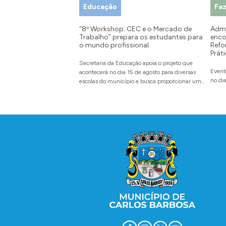
Educação
Fa
“8º Workshop: CEC e o Mercado de
Admi
Trabalho” prepara os estudantes para
enco
o mundo profissional
Refo
Prát
Secretaria da Educação apoia o projeto que
Event
acontecerá no dia 15 de agosto para diversas
no di
escolas do município e busca proporcionar um
espaço de autoconhecimento por meio do
diálogo
Conteúdo Rodapé