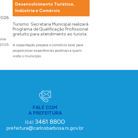
Desenvolvimento Turístico,
Cultura
Indústria e Comércio
 2026
Município homenageia
imigração suíço-vales
Turismo: Secretaria Municipal realizará
Programa de Qualificação Profissional
gratuito para atendimento ao turista
A placa aos imigrantes e se
gime
instalada na localidade de 
m 2025
A capacitação prepara o comércio local para
proporcionar experiências positivas a quem
visita o município
FALE COM
A PREFEITURA
3461 8800
(54)
prefeitura@carlosbarbosa.rs.gov.br