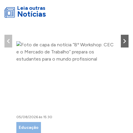
Leia outras
Notícias
05/08/2026 às 15:30
04/08/
Educação
Faze