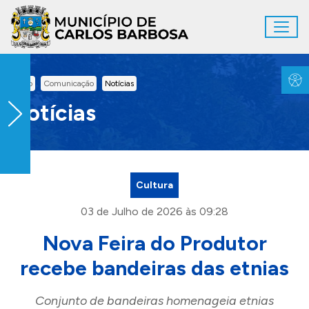
Ir para conteúdo principal
Toggl
Conteúdo Principal
Inicio
Comunicação
Notícias
Notícias
Cultura
03 de Julho de 2026 às 09:28
Nova Feira do Produtor
recebe bandeiras das etnias
Conjunto de bandeiras homenageia etnias