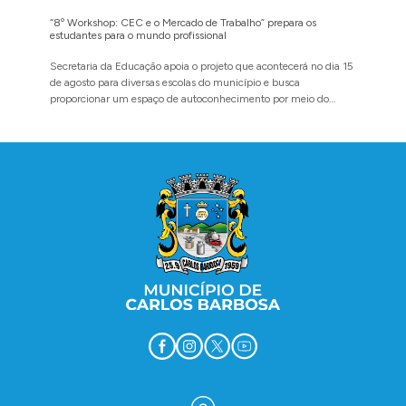
“8º Workshop: CEC e o Mercado de Trabalho” prepara os
Administ
estudantes para o mundo profissional
da Refor
Secretaria da Educação apoia o projeto que acontecerá no dia 15
Evento p
de agosto para diversas escolas do município e busca
agosto n
proporcionar um espaço de autoconhecimento por meio do
diálogo
Conteúdo Rodapé