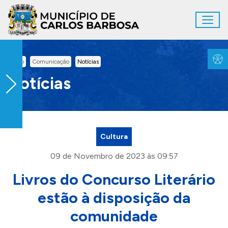
Ir para conteúdo principal
Toggl
Conteúdo Principal
Inicio
Comunicação
Notícias
Notícias
Cultura
09 de Novembro de 2023 às 09:57
Livros do Concurso Literário
estão à disposição da
comunidade