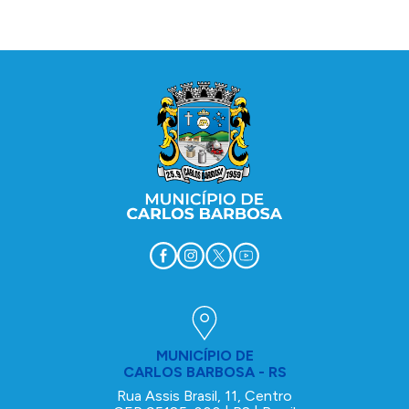
Conteúdo Rodapé
MUNICÍPIO DE
CARLOS BARBOSA - RS
Rua Assis Brasil, 11, Centro