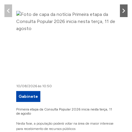
10/08/2026 às 10:50
07/08/2
Gabinete
Cult
Primeira etapa da Consulta Popular 2026 inicia nesta terça, 11
Edital d
de agosto
culturais
Nesta fase, a população poderá votar na área de maior interesse
Recurso 
para recebimento de recursos públicos
jurídicas