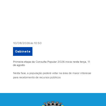
10/08/2026 às 10:50
07/08/2
Gabinete
Cult
Primeira etapa da Consulta Popular 2026 inicia nesta terça, 11
Edital d
de agosto
culturais
Nesta fase, a população poderá votar na área de maior interesse
Recurso 
para recebimento de recursos públicos
jurídicas
Conteúdo Rodapé