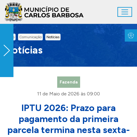
Ir para conteúdo principal
Toggl
Conteúdo Principal
Inicio
Comunicação
Notícias
Notícias
Fazenda
11 de Maio de 2026 às 09:00
IPTU 2026: Prazo para
pagamento da primeira
parcela termina nesta sexta-