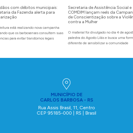
dãos com débitos municipais:
Secretaria de Assistência Social e
etaria da Fazenda alerta para
COMDIM lançam reels da Campan
larização
de Conscientização sobre a Violê
contra a Mulher
feitura está realizando nova campanha
O material foi divulgado no dia 4 de agos
itando que os barbosenses consultem suas
palestra do Agosto Lilás e busca uma for
ncias para evitar transtornos legais
diferente de sensibilizar a comunidade
MUNICÍPIO DE
CARLOS BARBOSA - RS
Rua Assis Brasil, 11, Centro
CEP 95185-000 | RS | Brasil