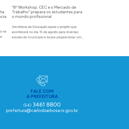
“8º Workshop: CEC e o Mercado de
Administração Munici
ha
Trabalho” prepara os estudantes para
encontro sobre os im
ncia
o mundo profissional
Reforma Tributária d
Prática
Secretaria da Educação apoia o projeto que
to na
Evento promovido pela INFI
acontecerá no dia 15 de agosto para diversas
ma
no dia 13 de agosto na sede
escolas do município e busca proporcionar um
espaço de autoconhecimento por meio do
diálogo
FALE COM
A PREFEITURA
3461 8800
(54)
prefeitura@carlosbarbosa.rs.gov.br