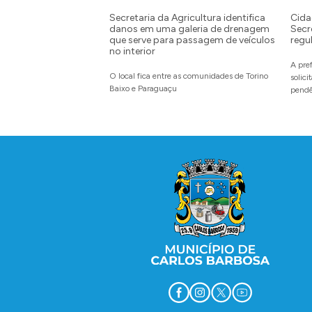
Secretaria da Agricultura identifica
Cida
danos em uma galeria de drenagem
Secr
que serve para passagem de veículos
regu
no interior
A pre
O local fica entre as comunidades de Torino
solic
Baixo e Paraguaçu
pendê
Conteúdo Rodapé