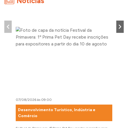
Notícias
07/08/2026 às 09:00
06/08/2
Desenvolvimento Turístico, Indústria e
Agric
Comércio
Secretar
drenagem