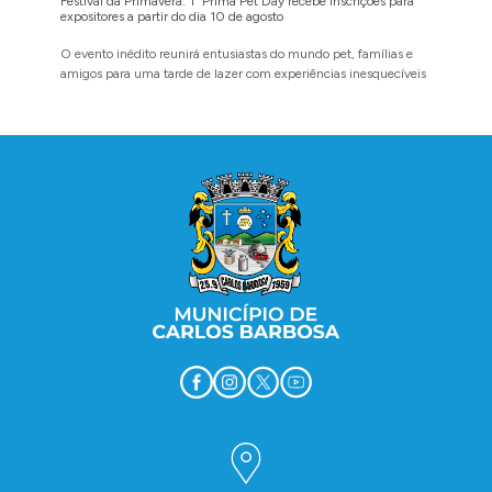
Festival da Primavera: 1º Prima Pet Day recebe inscrições para
expositores a partir do dia 10 de agosto
O local 
O evento inédito reunirá entusiastas do mundo pet, famílias e
amigos para uma tarde de lazer com experiências inesquecíveis
Conteúdo Rodapé