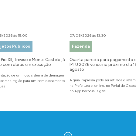
8/2026 às 15:00
07/08/2026 às 13:30
jetos Públicos
Fazenda
Pio XII, Treviso e Monte Castelo já
Quarta parcela para pagamento 
o com obras em execução
IPTU 2026 vence no próximo dia 1
agosto
ntação de um novo sistema de drenagem
A guia impressa pode ser retirada direta
reparar a região para um bom escoamento
na Prefeitura e, online, no Portal do Cida
uas
no App Barbosa Digital