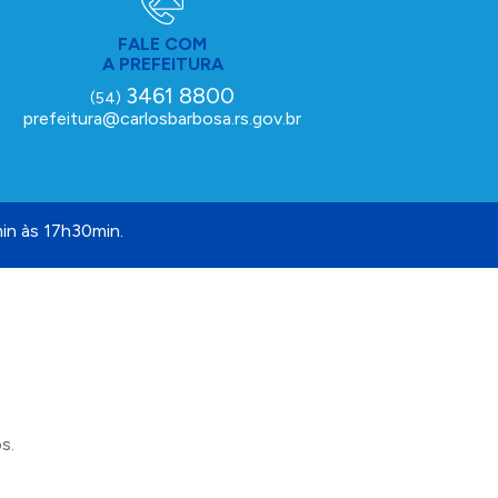
FALE COM
A PREFEITURA
3461 8800
(54)
prefeitura@carlosbarbosa.rs.gov.br
in às 17h30min.
s.