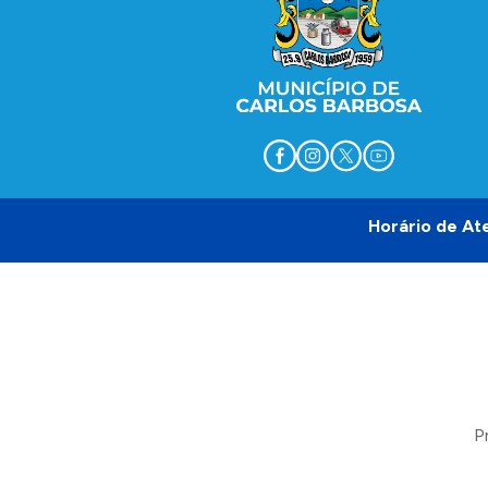
Horário de At
P