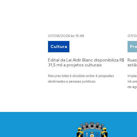
07/08/2026 às 15:49
07/0
Cultura
Pro
Edital da Lei Aldir Blanc disponibiliza R$
Ruas 
31,5 mil a projetos culturais
estã
Recurso total é dividido entre 4 propostas
Impla
destinadas a pessoas jurídicas
irá p
de ág
Conteúdo Rodapé