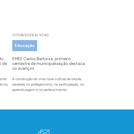
07/08/2026 às 10:40
07/08/2026 às 09:00
Educação
Desenvolvimento Tu
Indústria e Comérci
do
EMEF Carlos Barbosa: primeiro
5 de
semestre de municipalização destaca
Festival da Primavera: 
os avanços
recebe inscrições para
partir do dia 10 de ag
mente
A construção de uma nova cultura de escola,
dão ou
baseada no protagonismo, na participação, na
O evento inédito reunirá en
aprendizagem e no pertencimento
pet, famílias e amigos para
com experiências inesquecí