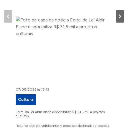
07/08/2026 às 15:49
07/08/2
Cultura
Proje
Edital da Lei Aldir Blanc disponibiliza R$ 31,5 mil a projetos
Ruas Pio
culturais
execuçã
Recurso total é dividido entre 4 propostas destinadas a pessoas
Implanta