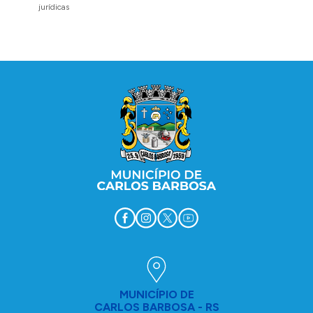
jurídicas
região 
Conteúdo Rodapé
MUNICÍPIO DE
CARLOS BARBOSA - RS