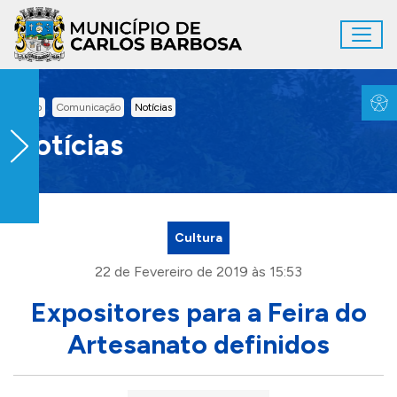
Ir para conteúdo principal
Toggl
Conteúdo Principal
Inicio
Comunicação
Notícias
Notícias
Cultura
22 de Fevereiro de 2019 às 15:53
Expositores para a Feira do
Artesanato definidos