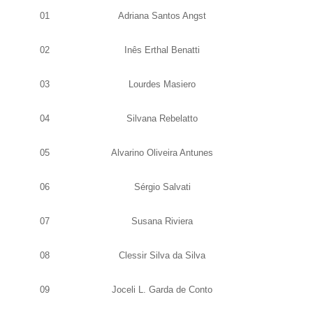
01
Adriana Santos Angst
02
Inês Erthal Benatti
03
Lourdes Masiero
04
Silvana Rebelatto
05
Alvarino Oliveira Antunes
06
Sérgio Salvati
07
Susana Riviera
08
Clessir Silva da Silva
09
Joceli L. Garda de Conto