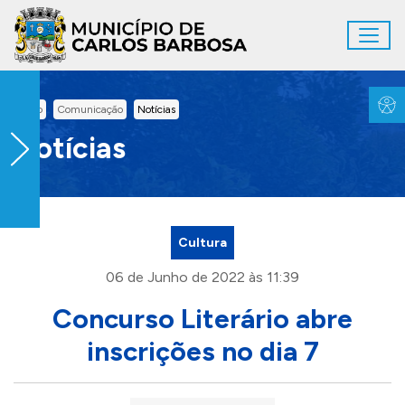
Ir para conteúdo principal
Toggl
Conteúdo Principal
Inicio
Comunicação
Notícias
Notícias
Cultura
06 de Junho de 2022 às 11:39
Concurso Literário abre
inscrições no dia 7