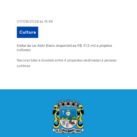
07/08/2026 às 15:49
07/08/2
Cultura
Proje
Edital da Lei Aldir Blanc disponibiliza R$ 31,5 mil a projetos
Ruas Pio
culturais
execuçã
Recurso total é dividido entre 4 propostas destinadas a pessoas
Implanta
jurídicas
região 
Conteúdo Rodapé