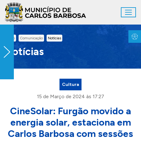
Ir para conteúdo principal
Toggl
Conteúdo Principal
Inicio
Comunicação
Notícias
Notícias
Cultura
15 de Março de 2024 às 17:27
CineSolar: Furgão movido a
energia solar, estaciona em
Carlos Barbosa com sessões