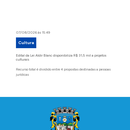
07/08/2026 às 15:49
07/08/2
Cultura
Proje
Edital da Lei Aldir Blanc disponibiliza R$ 31,5 mil a projetos
Ruas Pio
culturais
execuçã
Recurso total é dividido entre 4 propostas destinadas a pessoas
Implanta
jurídicas
região 
Conteúdo Rodapé