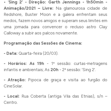
• ‘
Sing 2’ - Direção: Garth Jennings - 1h50min -
Animação/2021 – Livre:
Na glamourosa cidade de
Redshore, Buster Moon e a galera enfrentam seus
medos, fazem novos amigos e superam seus limites em
uma jornada para convencer o recluso astro Clay
Calloway a subir aos palcos novamente.
Programação
das
Sessões de Cinema:
- Data:
Quarta-feira (20/03).
- Horários:
As
19h
- 1ª sessão: curtas-metragens
infantis e ambientais; As
20h
- 2ª sessão: ‘Sing 2’.
- Atração:
Pipoca de graça e visita ao furgão do
CineSolar.
- Local:
Rua Coberta (antiga Vila das Etnias), s/n –
Centro.