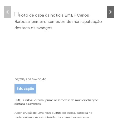
07/08/2026 às 10:40
07/08/
Educação
Desen
Comé
EMEF Carlos Barbosa: primeiro semestre de municipalização
destaca os avanços
Festival
exposito
A construção de uma nova cultura de escola, baseada no
protagonismo, na participação, na aprendizagem e no