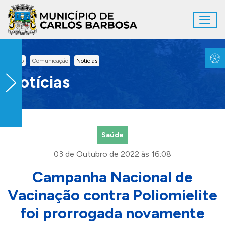
Ir para conteúdo principal
Toggl
Conteúdo Principal
Inicio
Comunicação
Notícias
Notícias
Saúde
03 de Outubro de 2022 às 16:08
Campanha Nacional de
Vacinação contra Poliomielite
foi prorrogada novamente