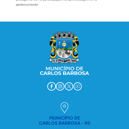
O evento
pertencimento
amigos p
Conteúdo Rodapé
MUNICÍPIO DE
CARLOS BARBOSA - RS