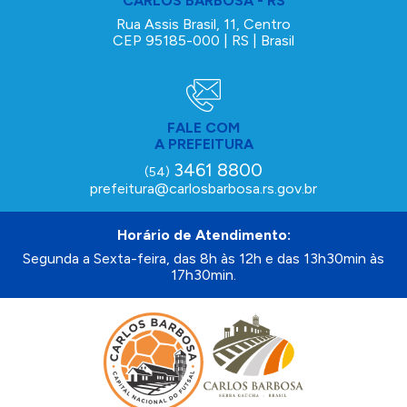
CARLOS BARBOSA - RS
Rua Assis Brasil, 11, Centro
CEP 95185-000 | RS | Brasil
FALE COM
A PREFEITURA
3461 8800
(54)
prefeitura@carlosbarbosa.rs.gov.br
Horário de Atendimento:
Segunda a Sexta-feira, das 8h às 12h e das 13h30min às
17h30min.