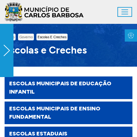
Ir para conteúdo principal
Toggl
Conteúdo Principal
Inicio
Governo
Escolas E Creches
Escolas e Creches
ESCOLAS MUNICIPAIS DE EDUCAÇÃO
INFANTIL
ESCOLAS MUNICIPAIS DE ENSINO
FUNDAMENTAL
ESCOLAS ESTADUAIS