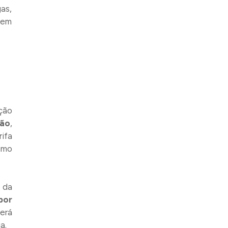
as,
 em
ção
ção
,
ifa
smo
 da
por
erá
a.