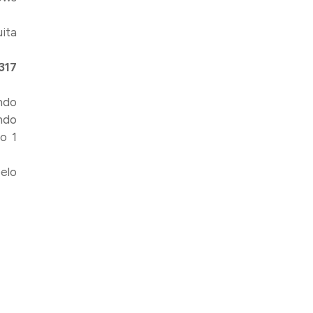
uita
317
ando
ndo
o 1
elo