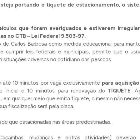
 esteja portando o tíquete de estacionamento, o sist
eículos que foram averiguados e estiverem irregular
tas no CTB – Lei Federal 9.503-97.
io de Carlos Barbosa como medida educacional para mante
de cumprir leis federais e municipais, permite que o usuá
há situações adversas no cotidiano das pessoas.
 até 10 minutos por vaga exclusivamente
para aquisiçã
o inicial e 10 minutos para renovação do
TÍQUETE
. A
 em qualquer meio que emita tíquete, o mesmo não necess
sua fiscalização será pela placa.
esde que estacionadas nas áreas predestinadas.
Caçambas, mudanças e outras atividades) deverão 