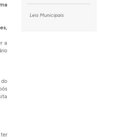
ema
Leis Municipais
es,
r a
rio
o
do
pós
ita
ter