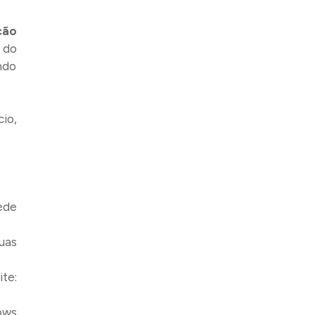
ção
 do
ndo
cio,
ede
suas
te:
ows