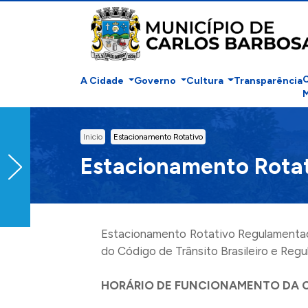
Ir para conteúdo principal
A Cidade
Governo
Cultura
Transparência
conteúdo do menu
M
Conteúdo Principal
Inicio
Estacionamento Rotativo
Estacionamento Rota
Estacionamento Rotativo Regulamentado
do Código de Trânsito Brasileiro e Reg
HORÁRIO DE FUNCIONAMENTO DA 