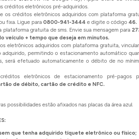
s créditos eletrônicos pré-adquiridos.
ze os créditos eletrônicos adquiridos com plataforma grat
ou fixa. Ligue para
0800-941-3444
e digite o código
46.
ela plataforma gratuita de sms. Envie sua mensagem para
27
do veículo + tempo que deseja em minutos.
tos eletrônicos adquiridos com plataforma gratuita, vincul
o adquirido, permitindo o estacionamento automático qua
es, será efetuado automaticamente o débito de no mínim
créditos eletrônicos de estacionamento pré-pagos p
tão de débito, cartão de crédito e NFC.
s possibilidades estão afixados nas placas da área azul.
S:
sem que tenha adquirido tíquete eletrônico ou físico;