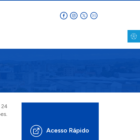
 24
es.
Acesso Rápido