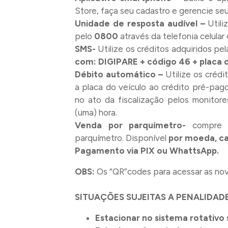
Store, faça seu cadastro e gerencie seu
Unidade de resposta audível –
Utili
pelo
0800
através da telefonia celular 
SMS-
Utilize os créditos adquiridos p
com: DIGIPARE + código 46 + placa 
Débito automático –
Utilize os crédi
a placa do veículo ao crédito pré-pag
no ato da fiscalização pelos monitor
(uma) hora.
Venda por parquímetro-
compre 
parquímetro. Disponível
por moeda, car
Pagamento via PIX ou WhattsApp.
OBS:
Os “QR”codes para acessar as nova
SITUAÇÕES SUJEITAS A PENALIDADE
Estacionar no sistema rotativo 